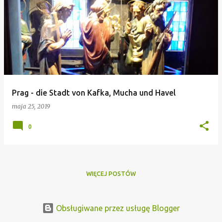
P
o
s
t
y
Prag - die Stadt von Kafka, Mucha und Havel
maja 25, 2019
0
WIĘCEJ POSTÓW
Obsługiwane przez usługę Blogger