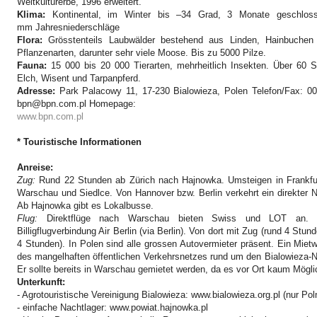
Weltkulturerbe, 1996 erweitert.
Klima:
Kontinental, im Winter bis –34 Grad, 3 Monate geschlo
mm
Jahresniederschläge
Flora:
Grösstenteils Laubwälder bestehend aus Linden, Hainbuchen
Pflanzenarten, darunter sehr viele Moose.
Bis zu 5000 Pilze.
Fauna:
15 000 bis 20 000 Tierarten, mehrheitlich Insekten.
Über 60 Sä
Elch, Wisent und Tarpanpferd.
Adresse:
Park Palacowy 11, 17-230 Bialowieza, Polen Telefon/Fax: 00
bpn@bpn.com.pl Homepage:
www.bpn.com.pl
* Touristische Informationen
Anreise:
Zug:
Rund 22 Stunden ab Zürich nach Hajnowka.
Umsteigen in Frankfu
Warschau und Siedlce. Von Hannover bzw. Berlin verkehrt ein direkter
Ab Hajnowka gibt es Lokalbusse.
Flug:
Direktflüge nach Warschau bieten Swiss und LOT an
Billigflugverbindung Air Berlin (via Berlin). Von dort mit Zug (rund 4 Stu
4 Stunden). In Polen sind alle grossen Autovermieter präsent. Ein Mie
des mangelhaften öffentlichen Verkehrsnetzes rund um den Bialowieza-Na
Er sollte bereits in Warschau gemietet werden, da es vor Ort kaum Möglic
Unterkunft:
- Agrotouristische Vereinigung Bialowieza: www.bialowieza.org.pl (nur Pol
- einfache Nachtlager: www.powiat.hajnowka.pl