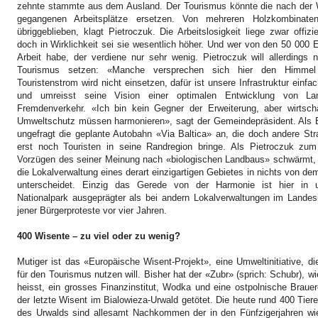
zehnte stammte aus dem Ausland. Der Tourismus könnte die nach der 
gegangenen Arbeitsplätze ersetzen. Von mehreren Holzkombinate
übriggeblieben, klagt Pietroczuk. Die Arbeitslosigkeit liege zwar offizi
doch in Wirklichkeit sei sie wesentlich höher. Und wer von den 50 000
Arbeit habe, der verdiene nur sehr wenig. Pietroczuk will allerdings 
Tourismus setzen: «Manche versprechen sich hier den Himmel
Touristenstrom wird nicht einsetzen, dafür ist unsere Infrastruktur einfac
und umreisst seine Vision einer optimalen Entwicklung von Lan
Fremdenverkehr. «Ich bin kein Gegner der Erweiterung, aber wirtsch
Umweltschutz müssen harmonieren», sagt der Gemeindepräsident. Als Bei
ungefragt die geplante Autobahn «Via Baltica» an, die doch andere Str
erst noch Touristen in seine Randregion bringe. Als Pietroczuk z
Vorzügen des seiner Meinung nach «biologischen Landbaus» schwärmt, w
die Lokalverwaltung eines derart einzigartigen Gebietes in nichts von de
unterscheidet. Einzig das Gerede von der Harmonie ist hier in 
Nationalpark ausgeprägter als bei andern Lokalverwaltungen im Landes
jener Bürgerproteste vor vier Jahren.
400 Wisente – zu viel oder zu wenig?
Mutiger ist das «Europäische Wisent-Projekt», eine Umweltinitiative, 
für den Tourismus nutzen will.
Bisher hat der «Zubr» (sprich: Schubr), wi
heisst, ein grosses Finanzinstitut, Wodka und eine ostpolnische Braue
der letzte Wisent im Bialowieza-Urwald getötet. Die heute rund 400 Tiere
des Urwalds sind allesamt Nachkommen der in den Fünfzigerjahren wie