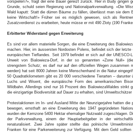
vorspielen?», fragt der eine Bauer gereizt zurück. Hier in Budy gingen g
Grunde, schuld seien Regierung und Nationalparkverwaltung. «Die Wi
Wald kaputt: Statt die dürren Bäume zu fällen, überlässt man sie dem 
keine Wirtschaft!» Früher sei es möglich gewesen, sich als Rentne
Zusatzverdienst zu erarbeiten, heute müsse er mit 490 Zloty (190 Frank
Erbitterter Widerstand gegen Erweiterung
Es sind vor allem materielle Sorgen, die eine Erweiterung des Bialowiez
machen.
Hier, im äussersten Nordosten Polens, befindet sich der letzte
europäischen Tieflandes. Seit 1979 befindet er sich auf der UNESCO-Li
Unweit von Bialowieza-Dorf, in der so genannten «Zone Null» (di
strengstem Schutz; es darf nur auf den offiziellen Wegen zusammen m
werden) hat seit 8000 Jahren keine Menschenhand in die Natur eingegrif
50 Quadratkilometern gibt es 20 000 verschiedene Tierarten – darunter 
Luchs und Wisent, die europäische Form des amerikanischen Bisons
Wildbahn. Allerdings sind nur 16 Prozent des BialowiezaWaldes strikt 
die einzigartige Biodiversität auf Dauer zu erhalten, sind Umweltschützer
Protestaktionen im In- und Ausland Mitte der Neunzigerjahre hatten die
bewogen, ernsthaft an eine Erweiterung des 1947 gegründeten Natio
wurden der Kernzone
5400 Hektar
ehemaliger Nutzwald zugeschlagen. D
der Parkverwaltung, einem der Hauptarbeitgeber in der wirtschaf
renaturalisiert. Zwei Jahre später stellte das polnische Umweltminis
Franken für eine Parkerweiterung zur Verfügung. Mit dem Geld sollten 