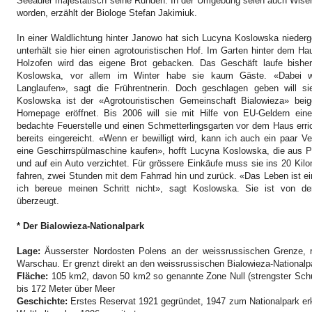
Seeadler majestätisch seine Runden. In der Umgebung seien auch Wise
worden, erzählt der Biologe Stefan Jakimiuk.
In einer Waldlichtung hinter Janowo hat sich Lucyna Koslowska nieder
unterhält sie hier einen agrotouristischen Hof. Im Garten hinter dem Hau
Holzofen wird das eigene Brot gebacken. Das Geschäft laufe bisher
Koslowska, vor allem im Winter habe sie kaum Gäste. «Dabei w
Langlaufen», sagt die Frührentnerin. Doch geschlagen geben will si
Koslowska ist der «Agrotouristischen Gemeinschaft Bialowieza» beig
Homepage eröffnet. Bis 2006 will sie mit Hilfe von EU-Geldern eine
bedachte Feuerstelle und einen Schmetterlingsgarten vor dem Haus erri
bereits eingereicht. «Wenn er bewilligt wird, kann ich auch ein paar 
eine Geschirrspülmaschine kaufen», hofft Lucyna Koslowska, die aus Pr
und auf ein Auto verzichtet. Für grössere Einkäufe muss sie ins
20 Kilo
fahren, zwei Stunden mit dem Fahrrad hin und zurück. «Das Leben ist e
ich bereue meinen Schritt nicht», sagt Koslowska. Sie ist von de
überzeugt.
* Der Bialowieza-Nationalpark
Lage:
Äusserster Nordosten Polens an der weissrussischen Grenze,
Warschau.
Er grenzt direkt an den weissrussischen Bialowieza-Nationalp
Fläche:
105 km2, davon 50 km2 so genannte Zone Null (strengster Schut
bis
172 Meter
über Meer
Geschichte:
Erstes Reservat 1921 gegründet, 1947 zum Nationalpark er