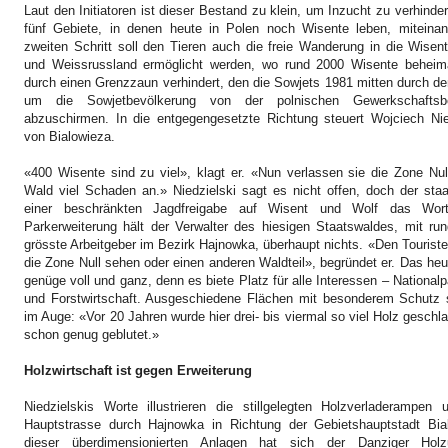
Laut den Initiatoren ist dieser Bestand zu klein, um Inzucht zu verhinde
fünf Gebiete, in denen heute in Polen noch Wisente leben, miteinan
zweiten Schritt soll den Tieren auch die freie Wanderung in die Wisen
und Weissrussland ermöglicht werden, wo rund 2000 Wisente beheimat
durch einen Grenzzaun verhindert, den die Sowjets 1981 mitten durch d
um die Sowjetbevölkerung von der polnischen Gewerkschaftsb
abzuschirmen. In die entgegengesetzte Richtung steuert Wojciech Nied
von Bialowieza.
«400 Wisente sind zu viel», klagt er.
«Nun verlassen sie die Zone Nul
Wald viel Schaden an.» Niedzielski sagt es nicht offen, doch der staa
einer beschränkten Jagdfreigabe auf Wisent und Wolf das Wort
Parkerweiterung hält der Verwalter des hiesigen Staatswaldes, mit run
grösste Arbeitgeber im Bezirk Hajnowka, überhaupt nichts. «Den Touristen
die Zone Null sehen oder einen anderen Waldteil», begründet er. Das h
genüge voll und ganz, denn es biete Platz für alle Interessen – National
und Forstwirtschaft. Ausgeschiedene Flächen mit besonderem Schutz s
im Auge: «Vor 20 Jahren wurde hier drei- bis viermal so viel Holz gesch
schon genug geblutet.»
Holzwirtschaft ist gegen Erweiterung
Niedzielskis Worte illustrieren die stillgelegten Holzverladerampe
Hauptstrasse durch Hajnowka in Richtung der Gebietshauptstadt Bi
dieser überdimensionierten Anlagen hat sich der Danziger Holzun