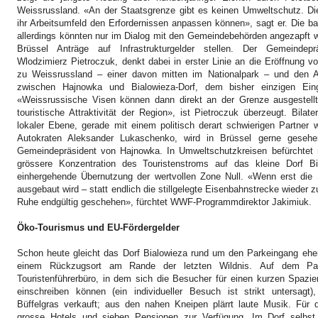
Weissrussland. «An der Staatsgrenze gibt es keinen Umweltschutz. 
ihr Arbeitsumfeld den Erfordernissen anpassen können», sagt er. Die b
allerdings könnten nur im Dialog mit den Gemeindebehörden angezapft w
Brüssel Anträge auf Infrastrukturgelder stellen. Der Gemeindep
Wlodzimierz Pietroczuk, denkt dabei in erster Linie an die Eröffnung 
zu Weissrussland – einer davon mitten im Nationalpark – und den 
zwischen Hajnowka und Bialowieza-Dorf, dem bisher einzigen Ein
«Weissrussische Visen können dann direkt an der Grenze ausgestellt
touristische Attraktivität der Region», ist Pietroczuk überzeugt. Bila
lokaler Ebene, gerade mit einem politisch derart schwierigen Partner
Autokraten Aleksander Lukaschenko, wird in Brüssel gerne geseh
Gemeindepräsident von Hajnowka. In Umweltschutzkreisen befürchtet
grössere Konzentration des Touristenstroms auf das kleine Dorf B
einhergehende Übernutzung der wertvollen Zone Null. «Wenn erst die
ausgebaut wird – statt endlich die stillgelegte Eisenbahnstrecke wieder z
Ruhe endgültig geschehen», fürchtet WWF-Programmdirektor Jakimiuk.
Öko-Tourismus und EU-Fördergelder
Schon heute gleicht das Dorf Bialowieza rund um den Parkeingang eh
einem Rückzugsort am Rande der letzten Wildnis.
Auf dem Par
Touristenführerbüro, in dem sich die Besucher für einen kurzen Spazie
einschreiben können (ein individueller Besuch ist strikt untersagt
Büffelgras verkauft; aus den nahen Kneipen plärrt laute Musik. Für d
grosse Hotels und sieben Pensionen zur Verfügung. Im Dorf selbs