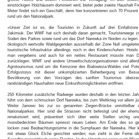
einstöckigen Holzhäusern dominiert wird, bietet jeder zweite Haushalt 
Meter
findet sich ein Geschäft, denn hier konzentrieren sich 70 Prozen
rund um den Nationalpark.
«Unser Ziel ist es, die Touristen in Zukunft auf drei Einfallstore
Jakimiuk.
Der WWF hat sich deshalb daran gemacht, Touristenwege zur
Süden des Parkes sowie rund um das Dorf Narewka im Norden zu legen. 
ökologisch wertvolle Waldgegenden ausserhalb der Zone Null umgeleitet
touristische Infrastruktur allerdings noch in den Kinderschuhen. Hote
man vergebens und auch für ein nettes Restaurant müsste man D
zurücklegen. WWF und andere Umweltschutzorganisationen sind allerd
Agrotourismus rund um die Kernzone des Bialowieza-Waldes viel Pote
Erfolgsstorys mit dieser unkomplizierten Beherbergung von Besuc
Bevölkerung von den Vorzügen des sanften Tourismus überzeug
randständigen Haushalten neue Einkunftsmöglichkeiten eröffnen.
250 Kilometer
zusätzliche Radwege wurden deshalb in den letzten Jah
führt von dem schmucken Dorf Narewka, bis zum Weltkrieg vor allem jüd
Weiler Janowo bis zur so genannten Ziegen-Brücke unmittelbar
Nationalparkes. Hier sind die Strassen nicht befestigt und der ehem
renaturisiert wird, präsentiert sich über weite Stellen urchig u
moosbedeckten Bäumen spriesst neues Leben. Am Ende des so ge
locken zwei Beobachtungstürme in die Sumpfauen der Narewka. Hier 
mit etwas Glück Elche gesichtet werden; nun zieht in der Ferne ü