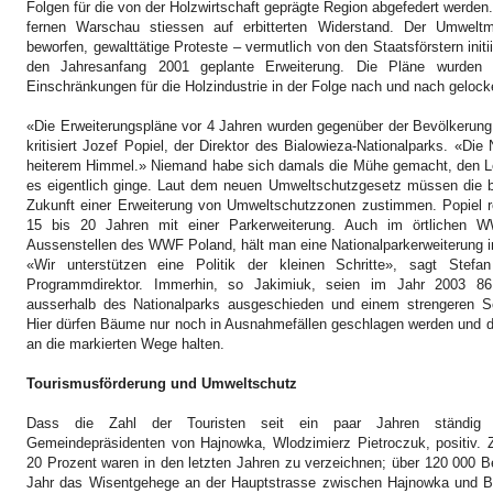
Folgen für die von der Holzwirtschaft geprägte Region abgefedert werde
fernen Warschau stiessen auf erbitterten Widerstand. Der Umweltm
beworfen, gewalttätige Proteste – vermutlich von den Staatsförstern initii
den Jahresanfang 2001 geplante Erweiterung. Die Pläne wurden 
Einschränkungen für die Holzindustrie in der Folge nach und nach gelocke
«Die Erweiterungspläne vor 4 Jahren wurden gegenüber der Bevölkerung
kritisiert Jozef Popiel, der Direktor des Bialowieza-Nationalparks.
«Die 
heiterem Himmel.» Niemand habe sich damals die Mühe gemacht, den L
es eigentlich ginge. Laut dem neuen Umweltschutzgesetz müssen die 
Zukunft einer Erweiterung von Umweltschutzzonen zustimmen. Popiel r
15 bis 20 Jahren mit einer Parkerweiterung. Auch im örtlichen W
Aussenstellen des WWF Poland, hält man eine Nationalparkerweiterung 
«Wir unterstützen eine Politik der kleinen Schritte», sagt Stefan
Programmdirektor. Immerhin, so Jakimiuk, seien im Jahr 2003 86
ausserhalb des Nationalparks ausgeschieden und einem strengeren Sc
Hier dürfen Bäume nur noch in Ausnahmefällen geschlagen werden und d
an die markierten Wege halten.
Tourismusförderung und Umweltschutz
Dass die Zahl der Touristen seit ein paar Jahren ständig
Gemeindepräsidenten von Hajnowka, Wlodzimierz Pietroczuk, positiv.
20 Prozent waren in den letzten Jahren zu verzeichnen; über 120 000 B
Jahr das Wisentgehege an der Hauptstrasse zwischen Hajnowka und Bi