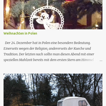
z
e
Weihnachten in Polen
Der 24. Dezember hat in Polen eine besondere Bedeutung.
Einerseits wegen der Religion, andererseits der Kueche und
Tradition. Der letzten nach sollte man diesen Abend mit einer
speziellen Mahlzeit bereits mit dem ersten Stern am Himmel
beginnen. Die Weihnachstmahlzeit ist so speziell, dass viele an
dem Abend servierten Gerichte nur fuer diesen besonderen Anlass
reserviert sind. In den katholischen Familien wird der Heilige
Abend meistens mit einem entsprechenden Fragment des
Evangeliums begonnen. Danach folgt die Oblate, ein
Gebaeckstueck aehnlich wie bei der Kommunion. Dieses duenne
Gebaeck aus ungesaeurtem Teig wird unter den Anwesenden
geteilt, jeder bricht von der Oblate des anderen ein Stuekchen und