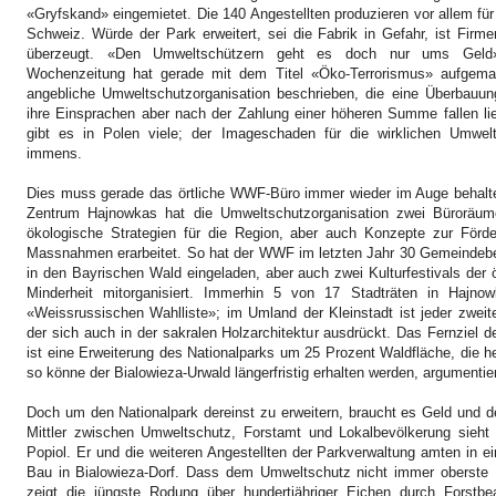
«Gryfskand» eingemietet. Die 140 Angestellten produzieren vor allem für
Schweiz. Würde der Park erweitert, sei die Fabrik in Gefahr, ist Firme
überzeugt. «Den Umweltschützern geht es doch nur ums Geld»
Wochenzeitung hat gerade mit dem Titel «Öko-Terrorismus» aufgema
angebliche Umweltschutzorganisation beschrieben, die eine Überbauun
ihre Einsprachen aber nach der Zahlung einer höheren Summe fallen lie
gibt es in Polen viele; der Imageschaden für die wirklichen Umwelt
immens.
Dies muss gerade das örtliche WWF-Büro immer wieder im Auge behal
Zentrum Hajnowkas hat die Umweltschutzorganisation zwei Büroräum
ökologische Strategien für die Region, aber auch Konzepte zur Förde
Massnahmen erarbeitet. So hat der WWF im letzten Jahr 30 Gemeindeb
in den Bayrischen Wald eingeladen, aber auch zwei Kulturfestivals der 
Minderheit mitorganisiert. Immerhin 5 von 17 Stadträten in Hajnow
«Weissrussischen Wahlliste»; im Umland der Kleinstadt ist jeder zweit
der sich auch in der sakralen Holzarchitektur ausdrückt. Das Fernzie
ist eine Erweiterung des Nationalparks um 25 Prozent Waldfläche, die he
so könne der Bialowieza-Urwald längerfristig erhalten werden, argumenti
Doch um den Nationalpark dereinst zu erweitern, braucht es Geld und de
Mittler zwischen Umweltschutz, Forstamt und Lokalbevölkerung sieht s
Popiol. Er und die weiteren Angestellten der Parkverwaltung amten in 
Bau in Bialowieza-Dorf. Dass dem Umweltschutz nicht immer oberste Pr
zeigt die jüngste Rodung über hundertjähriger Eichen durch Forst