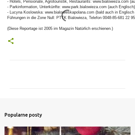
- Hotels, Pensionate, Agrotouristik, Restaurants: www.bialowieza.com (a
- Parkinformation, Unterkünfte: www.park.bialowieza.com (auch Englisch)
- Lucyna Koslowska: www.bialowieskapolana.com (bald auch in Englisch
Führungen in die Zone Null: PTTK Bialowieza, Telefon 0048-85-681 22 9
(Diese Reportage ist 2005 im Magazin Natürlich erschienen.)
K
o
m
e
n
t
Popularne posty
a
r